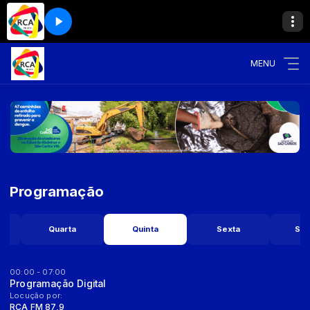
MENU
Programação
Quarta
Quinta
Sexta
Sá
00:00 - 07:00
Programação Digital
Locução por:
RCA FM 87,9