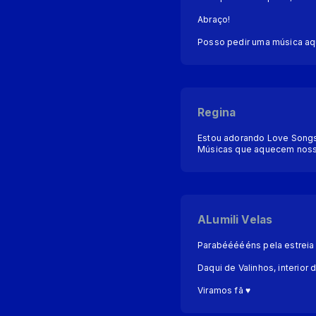
Abraço!
Posso pedir uma música aq
Regina
Estou adorando Love Songs
Músicas que aquecem nosso
ALumili Velas
Parabéééééns pela estreia E
Daqui de Valinhos, interior
Viramos fã ♥︎