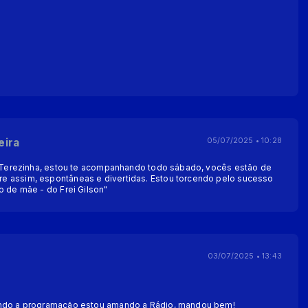
eira
05/07/2025 • 10:28
ia Terezinha, estou te acompanhando todo sábado, vocês estão de
e assim, espontâneas e divertidas. Estou torcendo pelo sucesso
o de mãe - do Frei Gilson"
03/07/2025 • 13:43
indo a programação estou amando a Rádio, mandou bem!