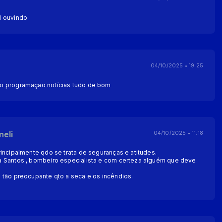
d ouvindo
04/10/2025 • 19:25
o programação notícias tudo de bom
neli
04/10/2025 • 11:18
incipalmente qdo se trata de seguranças e atitudes.
a Santos , bombeiro especialista e com certeza alguém que deve
 tão preocupante qto a seca e os incêndios.