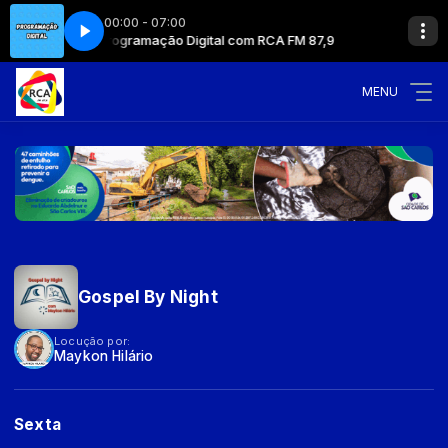
00:00 - 07:00
CA FM 87,9
Programação Digital com RCA FM 87,9
MENU
Gospel By Night
Locução por:
Maykon Hilário
Sexta